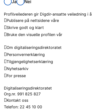
Ja
Nei
Om profilveilederen
Profilveilederen gir Digdir-ansatte veiledning i å
Publisere på nettsidene våre
Skrive godt og klart
Bruke den visuelle profilen vår
Digitaliseringsdirektoratet
Om digitaliseringsdirektoratet
Personvernerklæring
Tilgjengelighetserklæring
Nyhetsarkiv
For presse
Kontakt
Digitaliseringsdirektoratet
Org.nr. 991 825 827
Kontakt oss
Telefon: 22 45 10 00