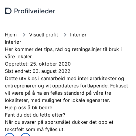
Hopp til hovedinnhold
Søk
Meny
Hjem
Visuell profil
Interiør
Interiør
Her kommer det tips, råd og retningslinjer til bruk i
våre lokaler.
Opprettet: 25. oktober 2020
Sist endret: 03. august 2022
Dette utvikles i samarbeid med interiørarkitekter og
entreprenører og vil oppdateres fortløpende. Fokuset
vil være på å ha en felles standard på våre tre
lokaliteter, med mulighet for lokale egenarter.
Hjelp oss å bli bedre
Fant du det du lette etter?
Når du svarer på spørsmålet dukker det opp et
tekstfelt som må fylles ut.