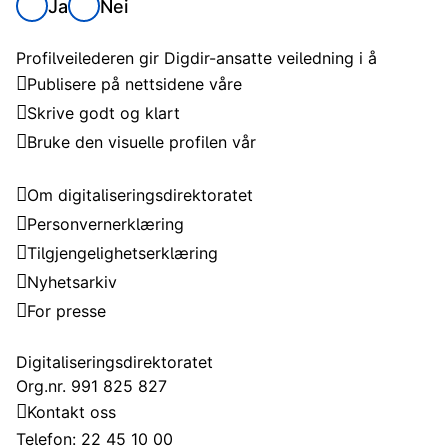
Ja
Nei
Om profilveilederen
Profilveilederen gir Digdir-ansatte veiledning i å
Publisere på nettsidene våre
Skrive godt og klart
Bruke den visuelle profilen vår
Digitaliseringsdirektoratet
Om digitaliseringsdirektoratet
Personvernerklæring
Tilgjengelighetserklæring
Nyhetsarkiv
For presse
Kontakt
Digitaliseringsdirektoratet
Org.nr. 991 825 827
Kontakt oss
Telefon: 22 45 10 00